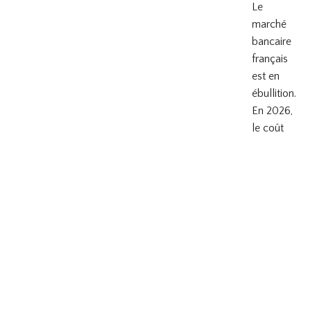
Le
marché
bancaire
français
est en
ébullition.
En 2026,
le coût