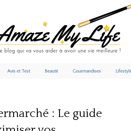
Avis et Test
Beauté
Gourmandises
Lifestyl
é : Le guide complet pour maximiser vos économies en 2026
permarché : Le guide
imiser vos