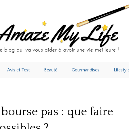
Avis et Test
Beauté
Gourmandises
Lifestyl
ourse pas : que faire et quels recours possibles ?
ourse pas : que faire
ossibles ?