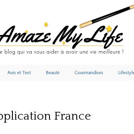
Avis et Test
Beauté
Gourmandises
Lifestyl
plication France Inter, que faire ?
pplication France