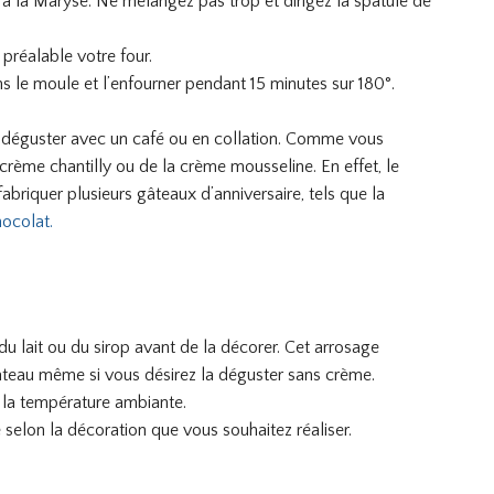
 à la Maryse. Ne mélangez pas trop et dirigez la spatule de
 préalable votre four.
ns le moule et l’enfourner pendant 15 minutes sur 180°.
a déguster avec un café ou en collation. Comme vous
rème chantilly ou de la crème mousseline. En effet, le
abriquer plusieurs gâteaux d’anniversaire, tels que la
hocolat.
 du lait ou du sirop avant de la décorer. Cet arrosage
âteau même si vous désirez la déguster sans crème.
à la température ambiante.
 selon la décoration que vous souhaitez réaliser.