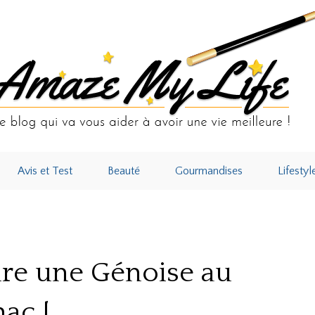
Avis et Test
Beauté
Gourmandises
Lifestyl
une Génoise au chocolat Cyril Lignac !
ire une Génoise au
nac !