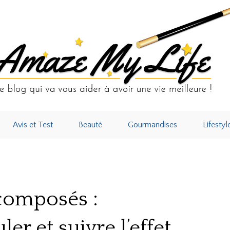
Avis et Test
Beauté
Gourmandises
Lifestyl
 composés : Comprendre, simuler et suivre l’effet boule de neige de votre 
 composés :
r et suivre l’effet